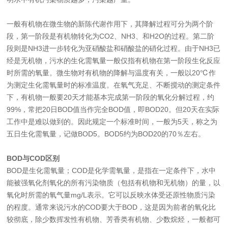
一般有机物在微生物的新陈代谢作用下，其降解过程可分为两个阶
段，第一阶段是有机物转化为CO2、NH3、和H2O的过程。第二阶
段则是NH3进一步转化为亚硝酸盐和硝酸盐的硝化过程。由于NH3已
经是无机物，污水的生化需氧量一般仅指有机物在第一阶段生化反应
时所需的氧量。微生物对有机物的降解与温度有关，一般以20℃作
为测定生化需氧量时的标准温度。在氧气充足、不断搅动的测定条件
下，有机物一般要20天才能基本完成第一阶段的氧化分解过程，约
99%，常把20日BOD值当作完全BOD值，即BOD20。但20天在实际
工作中是难以做到的。因此规定一个标准时间，一般为5天，称之为
五日生化需氧量，记做BOD5。BOD5约为BOD20的70％左右。
BOD与COD区别
BOD是生化需氧量；COD是化学需氧量，是指在一定条件下，水中
能被强氧化剂氧化的所有污染物质（包括有机物和无机物）的量，以
氧化时所需的氧气量mg/L表示。它可以反映水体受还原性物质污染
的程度。通常来说污水的COD要大于BOD，这是因为前者的氧化比
较彻底，除少数挥发性有机物、芳香类有机物、少数烷烃，一般都可