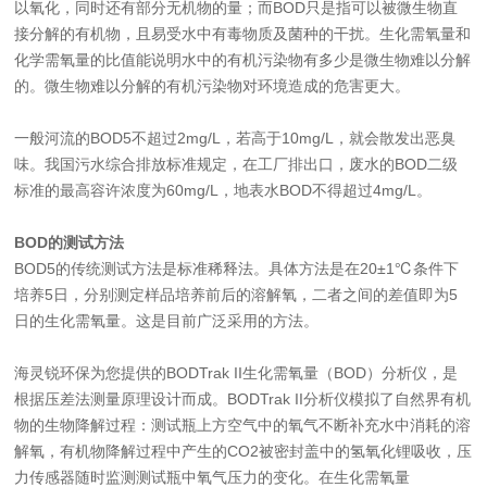
以氧化，同时还有部分无机物的量；而BOD只是指可以被微生物直
接分解的有机物，且易受水中有毒物质及菌种的干扰。生化需氧量和
化学需氧量的比值能说明水中的有机污染物有多少是微生物难以分解
的。微生物难以分解的有机污染物对环境造成的危害更大。
一般河流的BOD5不超过2mg/L，若高于10mg/L，就会散发出恶臭
味。我国污水综合排放标准规定，在工厂排出口，废水的BOD二级
标准的最高容许浓度为60mg/L，地表水BOD不得超过4mg/L。
BOD的测试方法
BOD5的传统测试方法是标准稀释法。具体方法是在20±1℃条件下
培养5日，分别测定样品培养前后的溶解氧，二者之间的差值即为5
日的生化需氧量。这是目前广泛采用的方法。
海灵锐环保为您提供的BODTrak II生化需氧量（BOD）分析仪，是
根据压差法测量原理设计而成。BODTrak II分析仪模拟了自然界有机
物的生物降解过程：测试瓶上方空气中的氧气不断补充水中消耗的溶
解氧，有机物降解过程中产生的CO2被密封盖中的氢氧化锂吸收，压
力传感器随时监测测试瓶中氧气压力的变化。在生化需氧量