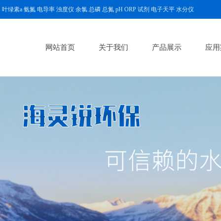
绿素a 氨氮 电导率 浊度仪 余氯 总磷 总氮 pH ORP 试剂 电子天平 水分仪
网站首页
关于我们
产品展示
应用