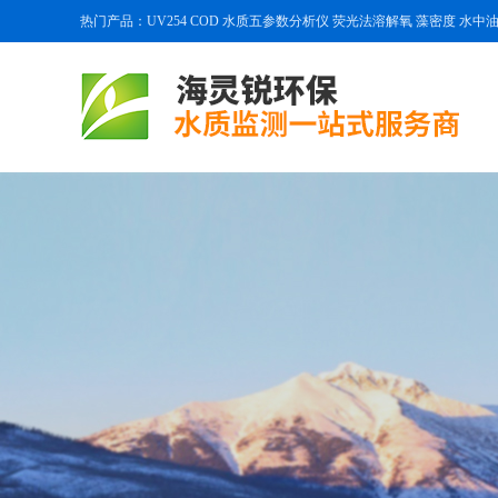
热门产品：UV254 COD 水质五参数分析仪 荧光法溶解氧 藻密度 水中油 叶